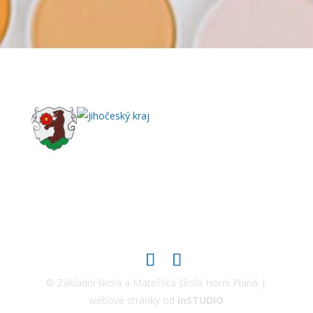
© Základní škola a Mateřská škola Horní Planá |
webové stránky od
inSTUDIO