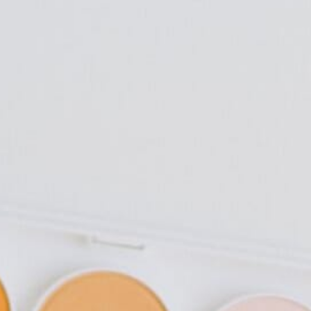
Školní družina:
Jiráskova 186
Telefon:
+420 775 867 996
Mateřská škola:
Dobrovodská
81
Telefon:
+420 775 867 983
Email:
skolka@zshorniplana.cz
Školní jídelna:
Jiráskova 186
Telefon:
+420 775 867 986
Všechny kontakty