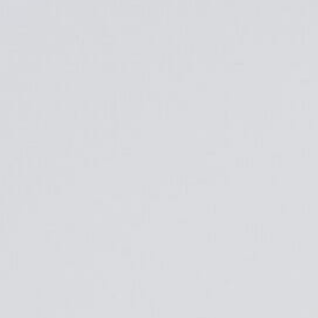
Kontakt
Adresa:
Jiráskova 186
(1.-9.třída)
382 26 Horní Planá
Telefon:
+420 380 738 121
Email:
info@zshorniplana.cz