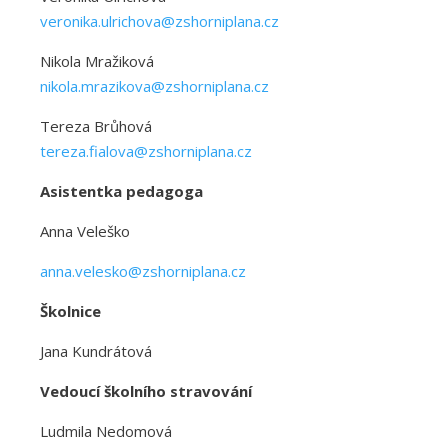
veronika.ulrichova@zshorniplana.cz
Nikola Mražiková
nikola.mrazikova@zshorniplana.cz
Tereza Brůhová
tereza.fialova@zshorniplana.cz
Asistentka pedagoga
Anna Veleško
anna.velesko@zshorniplana.cz
Školnice
Jana Kundrátová
Vedoucí školního stravování
Ludmila Nedomová