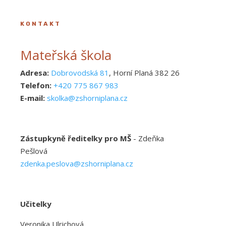
KONTAKT
Mateřská škola
Adresa:
Dobrovodská 81
, Horní Planá 382 26
Telefon:
+420 775 867 983
E-mail:
skolka@zshorniplana.cz
Zástupkyně ředitelky pro MŠ
- Zdeňka
Pešlová
zdenka.peslova@zshorniplana.cz
Učitelky
Veronika Ulrichová