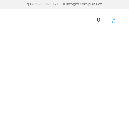
+420 380 738 121
info@zshorniplana.cz
ZÁKLADNÍ INFORMACE
Mateřská škola Horní Planá
Zřizovatel:
Město Horní Planá
IZO:
600 059 235
IČO:
60 084 731
Číslo účtu:
1800524544/0600
Moneta
Adresa:
Dobrovodská 81, 382 26 Horní Planá
Telefon:
+420 775 867 983
E-mail:
skolka@zshorniplana.cz
www:
www.zshorniplana.cz
Datová schránka:
ymj6u8d