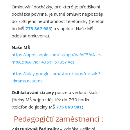
Omlouvání docházky, pro které je předškolní
docházka povinná, je nutné omluvit nejpozději
do 7:30 jeho nepřítomnost telefonicky (telefon
do MŠ
775 867 983
) a v aplikaci Naše MŠ
odeslat omluvenku.
Naše MŠ
https://apps.apple.com/cz/app/na%C5%A1e-
m%C5%A1/id1435115785?l=cs
https://play.google.com/store/apps/details?
id=sms.nasems
Odhlašování stravy
pouze u vedoucí školní
jídelny MŠ nejpozději též do 7:30 hodin
(telefon do jídelny MŠ
775 869 981
)
Pedagogičtí zaměstnanci :
Zástupkyně ředitelky
– Zdeňka Pešlová