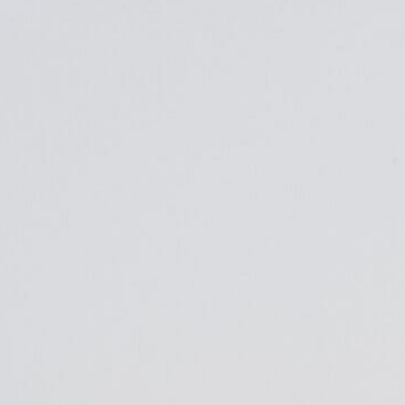
Kontakt
Adresa:
Jiráskova 186
(1.-9.třída)
382 26 Horní Planá
Telefon:
+420 380 738 121
Email:
info@zshorniplana.cz
Školní družina:
Jiráskova 186
Telefon:
+420 775 867 996
Mateřská škola:
Dobrovodská 81
Telefon:
+420 775 867 983
Email:
skolka@zshorniplana.cz