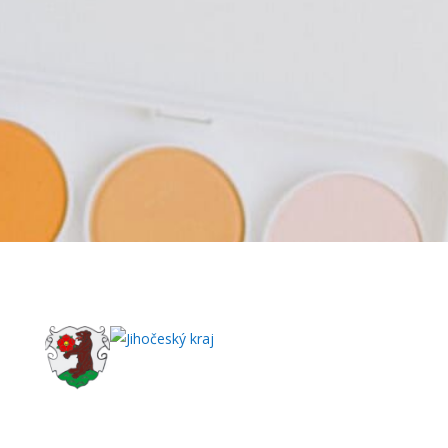
Školní jídelna:
Jiráskova 186
Telefon:
+420 775 867 986
Všechny kontakty