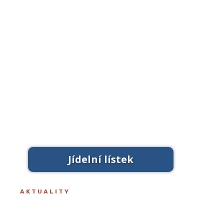
Mateřská škola Horní Planá
Zřizovatel:
Město Horní Planá
IZO:
600 059 235
IČO:
60 084 731
Číslo účtu:
1800524544/0600
Moneta
Adresa:
Dobrovodská 81, 382 26 Horní Planá
Telefon:
+420 775 867 983
E-mail:
skolka@zshorniplana.cz
www:
www.zshorniplana.cz
Datová schránka:
ymj6u8d
Jídelní lístek
AKTUALITY