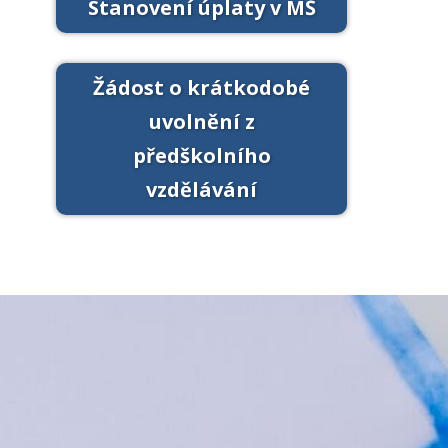
Stanovení úplaty v MŠ
Žádost o krátkodobé
uvolnění z
předškolního
vzdělávání