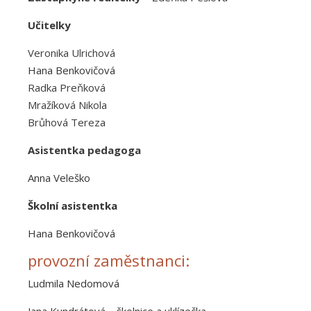
Učitelky
Veronika Ulrichová
Hana Benkovičová
Radka Preňková
Mražíková Nikola
Brůhová Tereza
Asistentka pedagoga
Anna Veleško
Školní asistentka
Hana Benkovičová
provozní zaměstnanci:
Ludmila Nedomová
Jana Kundrátová – školnice a uklízečka