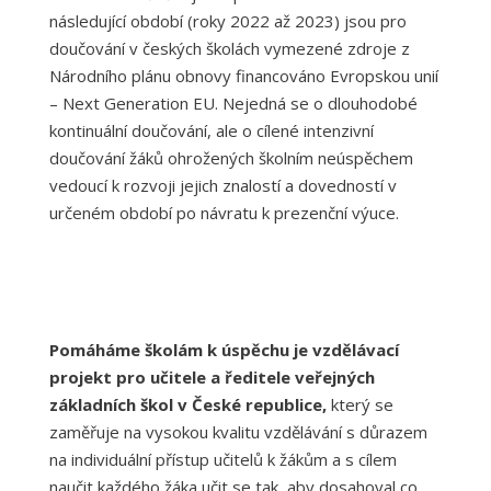
následující období (roky 2022 až 2023) jsou pro
doučování v českých školách vymezené zdroje z
Národního plánu obnovy financováno Evropskou unií
– Next Generation EU. Nejedná se o dlouhodobé
kontinuální doučování, ale o cílené intenzivní
doučování žáků ohrožených školním neúspěchem
vedoucí k rozvoji jejich znalostí a dovedností v
určeném období po návratu k prezenční výuce.
Pomáháme školám k úspěchu je vzdělávací
projekt pro učitele a ředitele veřejných
základních škol v České republice,
který se
zaměřuje na vysokou kvalitu vzdělávání s důrazem
na individuální přístup učitelů k žákům a s cílem
naučit každého žáka učit se tak, aby dosahoval co