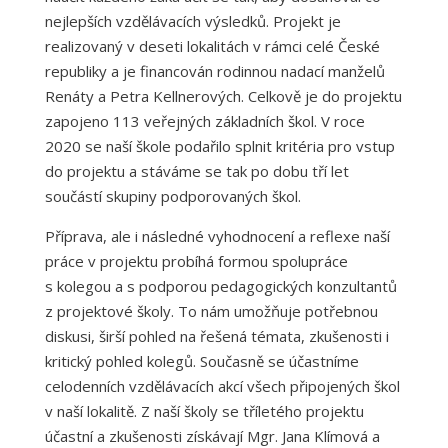
nejlepších vzdělávacích výsledků. Projekt je
realizovaný v deseti lokalitách v rámci celé České
republiky a je financován rodinnou nadací manželů
Renáty a Petra Kellnerových. Celkově je do projektu
zapojeno 113 veřejných základních škol. V roce
2020 se naší škole podařilo splnit kritéria pro vstup
do projektu a stáváme se tak po dobu tří let
součástí skupiny podporovaných škol.
Příprava, ale i následné vyhodnocení a reflexe naší
práce v projektu probíhá formou spolupráce
s kolegou a s podporou pedagogických konzultantů
z projektové školy. To nám umožňuje potřebnou
diskusi, širší pohled na řešená témata, zkušenosti i
kritický pohled kolegů. Současně se účastníme
celodenních vzdělávacích akcí všech připojených škol
v naší lokalitě. Z naší školy se tříletého projektu
účastní a zkušenosti získávají Mgr. Jana Klímová a