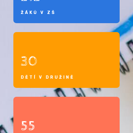
ŽÁKŮ V ZŠ
30
DĚTÍ V DRUŽINĚ
55