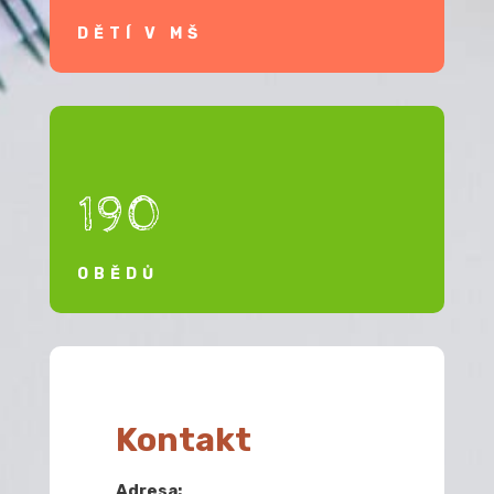
DĚTÍ V MŠ
190
OBĚDŮ
Kontakt
Adresa: