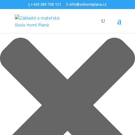
Spravovat Souhlas s cookies
+420 380 738 121
info@zshorniplana.cz