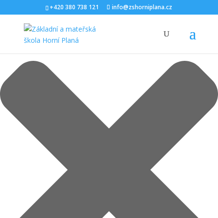
Spravovat Souhlas s cookies
+420 380 738 121
info@zshorniplana.cz