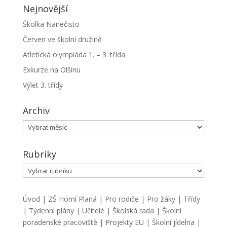
Nejnovější
Školka Nanečisto
Červen ve školní družině
Atletická olympiáda 1. – 3. třída
Exkurze na Olšinu
Výlet 3. třídy
Archiv
Archiv
Rubriky
Rubriky
Úvod
|
ZŠ Horní Planá
|
Pro rodiče
|
Pro žáky
|
Třídy
|
Týdenní plány
|
Učitelé
|
Školská rada
|
Školní
poradenské pracoviště
|
Projekty EU
|
Školní jídelna
|