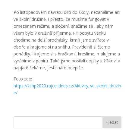
Po listopadovém návratu dětí do školy, nezahálíme ani
ve školní družině. I přesto, že musíme fungovat v
omezeném režimu a složení, snažíme se , aby nám
všem bylo v družině příjemně. Při pobytu venku
chodíme na delší procházky, krmili jsme zvířata v
oboře a hrajeme si na sněhu. Pravidelně si čteme
pohádky. Hrajeme si s hračkami, kreslíme, malujeme a
vyrábíme z papíru. Také jsme posílali dopisy Ježíškovi a
napjatě čekáme, jestli nám odepíše.
Foto zde:
https://zshp2020.rajce.idnes.cz/Aktivity_ve_skolni_druzin
e/