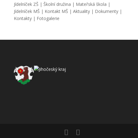
Jídelníček ZŠ
|
Školní družina
|
Mateřská škola
|
Jídelníček MŠ
|
Kontakt MŠ
|
Aktuality
|
Dokumenty
|
Kontakty
|
Fotogalerie