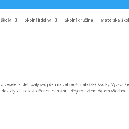
 škola
Školní jídelna
Školní družina
Mateřská ško
o vesele, si děti užily svůj den na zahradě mateřské školky. Vyzkouše
h a dostaly za to zaslouženou odměnu. Přejeme všem dětem všechno