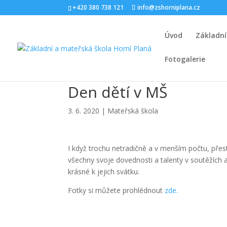
+420 380 738 121
info@zshorniplana.cz
Úvod
Základní
Fotogalerie
Den dětí v MŠ
3. 6. 2020
|
Mateřská škola
I když trochu netradičně a v menším počtu, přest
všechny svoje dovednosti a talenty v soutěžíc
krásné k jejich svátku.
Fotky si můžete prohlédnout
zde.