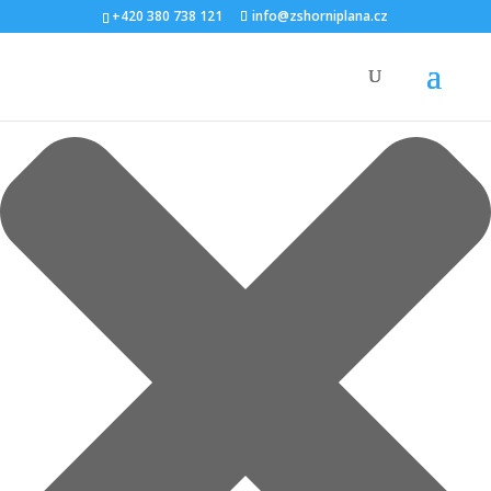
Spravovat Souhlas s cookies
+420 380 738 121
info@zshorniplana.cz