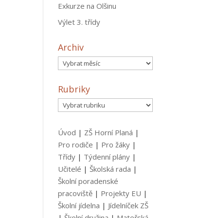
Exkurze na Olšinu
Výlet 3. třídy
Archiv
Archiv
Rubriky
Rubriky
Úvod
|
ZŠ Horní Planá
|
Pro rodiče
|
Pro žáky
|
Třídy
|
Týdenní plány
|
Učitelé
|
Školská rada
|
Školní poradenské
pracoviště
|
Projekty EU
|
Školní jídelna
|
Jídelníček ZŠ
|
Školní družina
|
Mateřská