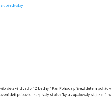
zit předvolby
tívilo dětské divadlo “ Z bedny.“ Pan Pohoda přivezl dětem pohádk
avení děti pobavilo, zazpívaly si písničky a zopakovaly si, jak mám