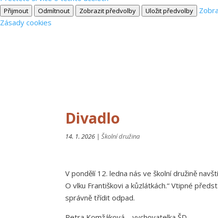
Zobra
Přijmout
Odmítnout
Zobrazit předvolby
Uložit předvolby
Zásady cookies
Divadlo
14. 1. 2026
|
Školní družina
V pondělí 12. ledna nás ve školní družině navš
O vlku Františkovi a kůzlátkách.“ Vtipné předst
správně třídit odpad.
Petra Komžáková – vychovatelka ŠD