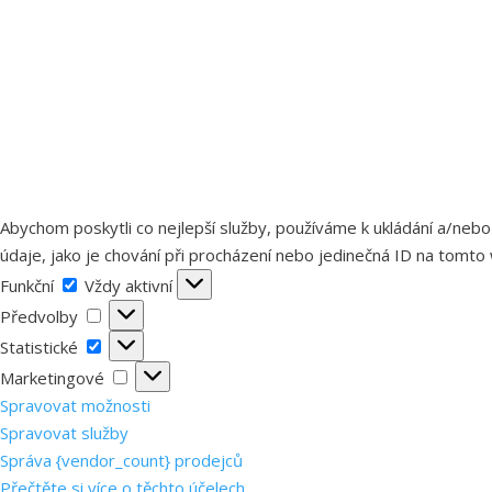
Abychom poskytli co nejlepší služby, používáme k ukládání a/nebo
údaje, jako je chování při procházení nebo jedinečná ID na tomto 
Funkční
Funkční
Vždy aktivní
Předvolby
Předvolby
Statistické
Statistické
Marketingové
Marketingové
Spravovat možnosti
Spravovat služby
Správa {vendor_count} prodejců
Přečtěte si více o těchto účelech