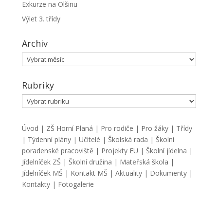
Exkurze na Olšinu
Výlet 3. třídy
Archiv
Archiv
Rubriky
Rubriky
Úvod
|
ZŠ Horní Planá
|
Pro rodiče
|
Pro žáky
|
Třídy
|
Týdenní plány
|
Učitelé
|
Školská rada
|
Školní
poradenské pracoviště
|
Projekty EU
|
Školní jídelna
|
Jídelníček ZŠ
|
Školní družina
|
Mateřská škola
|
Jídelníček MŠ
|
Kontakt MŠ
|
Aktuality
|
Dokumenty
|
Kontakty
|
Fotogalerie