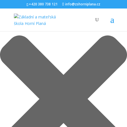
Spravovat Souhlas s cookies
+420 380 738 121
info@zshorniplana.cz