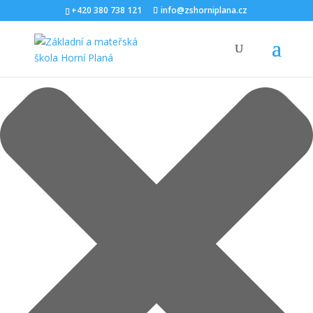
Spravovat Souhlas s cookies
+420 380 738 121
info@zshorniplana.cz