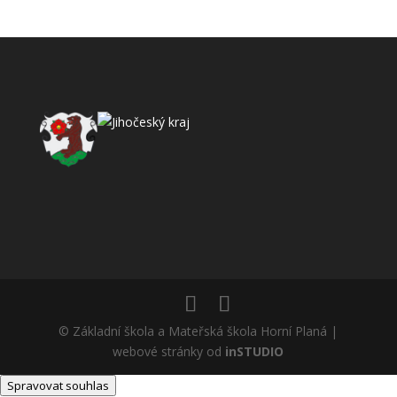
© Základní škola a Mateřská škola Horní Planá |
webové stránky od
inSTUDIO
Spravovat souhlas