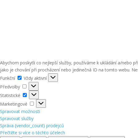
Abychom poskytli co nejlepší služby, používáme k ukládání a/nebo p
jako je chování při procházení nebo jedinečná ID na tomto webu. Nes
Funkční
Funkční
Vždy aktivní
Předvolby
Předvolby
Statistické
Statistické
Marketingové
Marketingové
Spravovat možnosti
Spravovat služby
Správa {vendor_count} prodejců
Přečtěte si více o těchto účelech