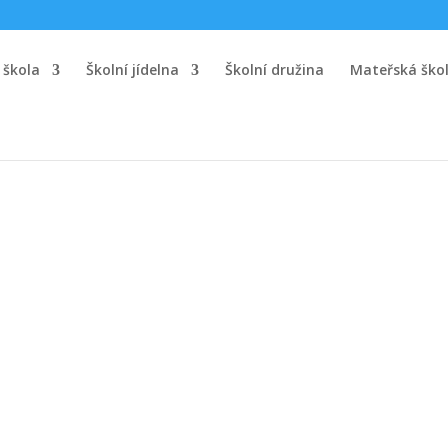
 škola
Školní jídelna
Školní družina
Mateřská ško