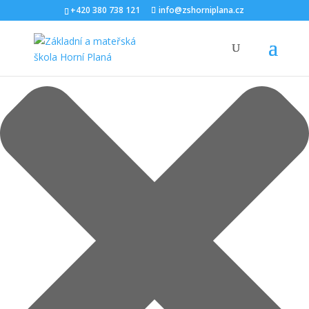
Spravovat Souhlas s cookies
+420 380 738 121
info@zshorniplana.cz