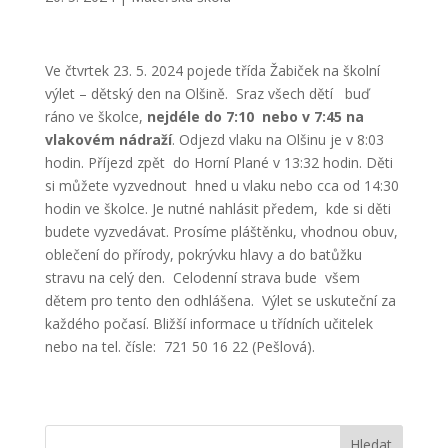
Ve čtvrtek 23. 5. 2024 pojede třída Žabiček na školní
výlet – dětský den na Olšině. Sraz všech dětí buď
ráno ve školce,
nejdéle do 7:10 nebo v 7:45 na
vlakovém nádraží
. Odjezd vlaku na Olšinu je v 8:03
hodin. Příjezd zpět do Horní Plané v 13:32 hodin. Děti
si můžete vyzvednout hned u vlaku nebo cca od 14:30
hodin ve školce. Je nutné nahlásit předem, kde si děti
budete vyzvedávat. Prosíme pláštěnku, vhodnou obuv,
oblečení do přírody, pokrývku hlavy a do batůžku
stravu na celý den. Celodenní strava bude všem
dětem pro tento den odhlášena. Výlet se uskuteční za
každého počasí. Bližší informace u třídních učitelek
nebo na tel. čísle: 721 50 16 22 (Pešlová).