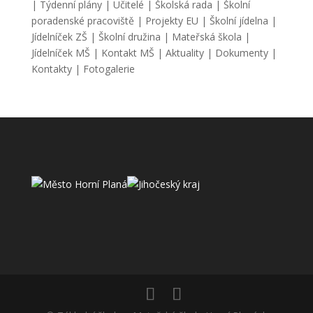
|
Týdenní plány
|
Učitelé
|
Školská rada
|
Školní
poradenské pracoviště
|
Projekty EU
|
Školní jídelna
|
Jídelníček ZŠ
|
Školní družina
|
Mateřská škola
|
Jídelníček MŠ
|
Kontakt MŠ
|
Aktuality
|
Dokumenty
|
Kontakty
|
Fotogalerie