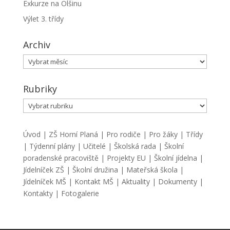
Exkurze na Olšinu
Výlet 3. třídy
Archiv
Archiv
Rubriky
Rubriky
Úvod
|
ZŠ Horní Planá
|
Pro rodiče
|
Pro žáky
|
Třídy
|
Týdenní plány
|
Učitelé
|
Školská rada
|
Školní
poradenské pracoviště
|
Projekty EU
|
Školní jídelna
|
Jídelníček ZŠ
|
Školní družina
|
Mateřská škola
|
Jídelníček MŠ
|
Kontakt MŠ
|
Aktuality
|
Dokumenty
|
Kontakty
|
Fotogalerie