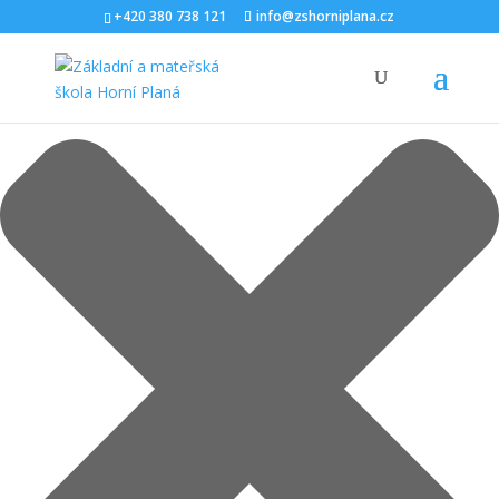
Spravovat Souhlas s cookies
+420 380 738 121
info@zshorniplana.cz