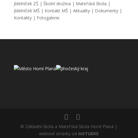
Jídelníček ZŠ
|
Školní družina
|
Mateřská škola
|
Jídelníček MŠ
|
Kontakt MŠ
|
Aktuality
|
Dokumenty
|
Kontakty
|
Fotogalerie
© Základní škola a Mateřská škola Horní Planá |
webové stránky od
inSTUDIO