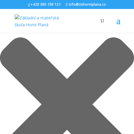
Spravovat Souhlas s cookies
+420 380 738 121
info@zshorniplana.cz