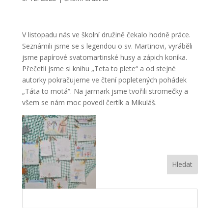
V listopadu nás ve školní družině čekalo hodně práce.
Seznámili jsme se s legendou o sv. Martinovi, vyráběli
jsme papírové svatomartinské husy a zápich koníka.
Přečetli jsme si knihu „Teta to plete“ a od stejné
autorky pokračujeme ve čtení popletených pohádek
„Táta to motá“. Na jarmark jsme tvořili stromečky a
všem se nám moc povedl čertík a Mikuláš.