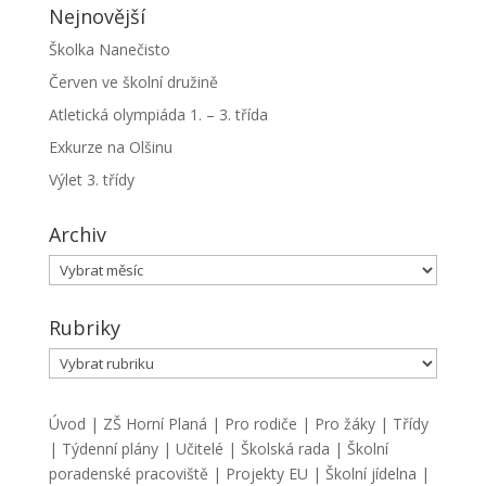
Nejnovější
Školka Nanečisto
Červen ve školní družině
Atletická olympiáda 1. – 3. třída
Exkurze na Olšinu
Výlet 3. třídy
Archiv
Archiv
Rubriky
Rubriky
Úvod
|
ZŠ Horní Planá
|
Pro rodiče
|
Pro žáky
|
Třídy
|
Týdenní plány
|
Učitelé
|
Školská rada
|
Školní
poradenské pracoviště
|
Projekty EU
|
Školní jídelna
|