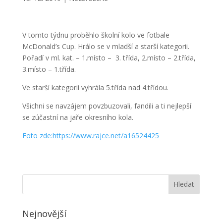
V tomto týdnu proběhlo školní kolo ve fotbale
McDonald’s Cup. Hrálo se v mladší a starší kategorii.
Pořadí v ml. kat. – 1.místo – 3. třída, 2.místo – 2.třída,
3.místo – 1.třída.
Ve starší kategorii vyhrála 5.třída nad 4.třídou.
Všichni se navzájem povzbuzovali, fandili a ti nejlepší
se zúčastní na jaře okresního kola.
Foto zde:https://www.rajce.net/a16524425
Nejnovější