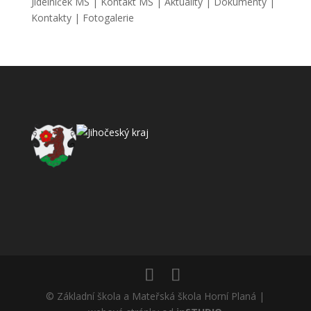
Jídelníček MŠ
|
Kontakt MŠ
|
Aktuality
|
Dokumenty
|
Kontakty
|
Fotogalerie
© Základní škola a Mateřská škola Horní Planá |