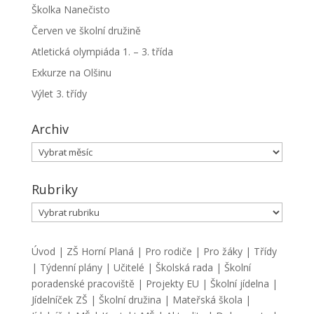
Školka Nanečisto
Červen ve školní družině
Atletická olympiáda 1. – 3. třída
Exkurze na Olšinu
Výlet 3. třídy
Archiv
Archiv
Rubriky
Rubriky
Úvod
|
ZŠ Horní Planá
|
Pro rodiče
|
Pro žáky
|
Třídy
|
Týdenní plány
|
Učitelé
|
Školská rada
|
Školní
poradenské pracoviště
|
Projekty EU
|
Školní jídelna
|
Jídelníček ZŠ
|
Školní družina
|
Mateřská škola
|