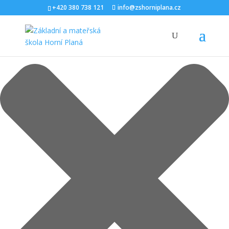
Spravovat Souhlas s cookies
+420 380 738 121
info@zshorniplana.cz