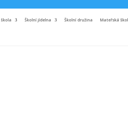
 škola
Školní jídelna
Školní družina
Mateřská ško