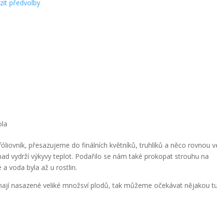
zit předvolby
ola
liovník, přesazujeme do finálních květníků, truhlíků a něco rovnou 
 snad vydrží výkyvy teplot. Podařilo se nám také prokopat strouhu na
a voda byla až u rostlin.
mají nasazené veliké množsví plodů, tak můžeme očekávat nějakou t