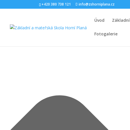
Spravovat Souhlas s cookies
+420 380 738 121
info@zshorniplana.cz
Úvod
Základní
Fotogalerie