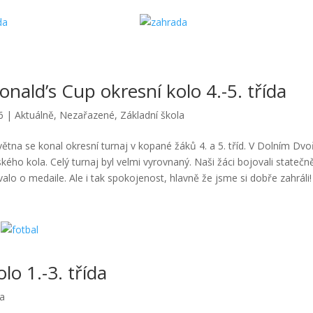
nald’s Cup okresní kolo 4.-5. třída
6
|
Aktuálně
,
Nezařazené
,
Základní škola
větna se konal okresní turnaj v kopané žáků 4. a 5. tříd. V Dolním Dvoř
kého kola. Celý turnaj byl velmi vyrovnaný. Naši žáci bojovali statečn
valo o medaile. Ale i tak spokojenost, hlavně že jsme si dobře zahráli!
o 1.-3. třída
la