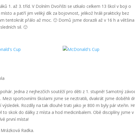
ků 1. až 3. tříd. V Dolním Dvořišti se utkalo celkem 13 škol v boji o
místo a patří jim veliký dík za bojovnost, jelikož hráli prakticky bez
ám tentokrát přálo až moc. 🙂 Domů jsme dorazili až v 16 h a většina
ledních sil. 🙂
ola
ý pohár. Jedna z nejhezčích soutěží pro děti z 1. stupně! Samotný závo
 Mezi sportovními školami jsme se neztratili, dvakrát jsme doběhli dr
ní výsledek. Rozdíly na tak dlouhé trati jako je 800 m byly pár vteřin. 
Byl to skok do dálky z místa a hod medicinbalem. Obě disciplíny jsme v
 dvě první místa!
a Mrázková Radka.