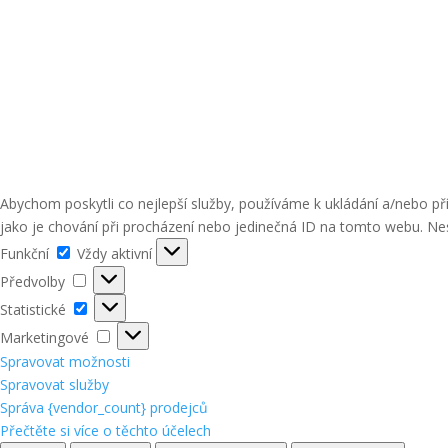
Abychom poskytli co nejlepší služby, používáme k ukládání a/nebo p
jako je chování při procházení nebo jedinečná ID na tomto webu. Nes
Funkční
Funkční
Vždy aktivní
Předvolby
Předvolby
Statistické
Statistické
Marketingové
Marketingové
Spravovat možnosti
Spravovat služby
Správa {vendor_count} prodejců
Přečtěte si více o těchto účelech