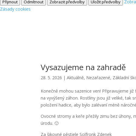
Zobra
Přijmout
Odmítnout
Zobrazit předvolby
Uložit předvolby
Zásady cookies
Vysazujeme na zahradě
28. 5. 2026
|
Aktuálně
,
Nezařazené
,
Základní šk
Konečně mohou sazenice ven! Připravujeme již fó
na vyvýšený záhon. Rostliny jsou již veliké, tak
položení hadice, aby bylo zalévaní méně náročné 
Ovocné stromy a keře přežily zimu bez úhony, 
úrodu. 🙂
Za šikovné pěstiele Solfronk Zdenek