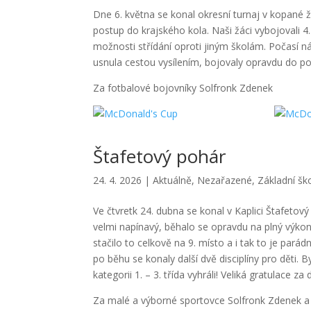
Dne 6. května se konal okresní turnaj v kopané žá
postup do krajského kola. Naši žáci vybojovali 4. 
možnosti střídání oproti jiným školám. Počasí n
usnula cestou vysílením, bojovaly opravdu do pos
Za fotbalové bojovníky Solfronk Zdenek
Štafetový pohár
24. 4. 2026
|
Aktuálně
,
Nezařazené
,
Základní šk
Ve čtvretk 24. dubna se konal v Kaplici Štafetov
velmi napínavý, běhalo se opravdu na plný výkon.
stačilo to celkově na 9. místo a i tak to je parád
po běhu se konaly další dvě disciplíny pro děti. 
kategorii 1. – 3. třída vyhráli! Veliká gratulace za
Za malé a výborné sportovce Solfronk Zdenek 