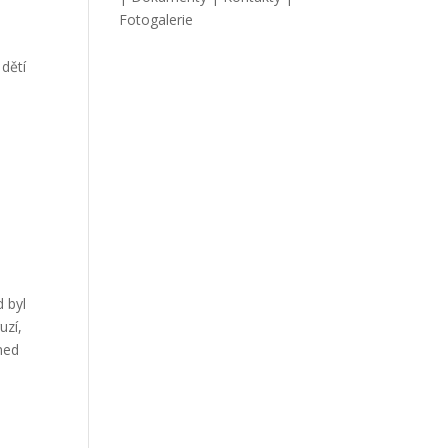
Fotogalerie
 dětí
d byl
uzí,
Hned