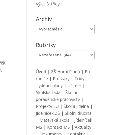
Výlet 3. třídy
Archiv
Archiv
Rubriky
Rubriky
išti
ě,
Úvod
|
ZŠ Horní Planá
|
Pro
rodiče
|
Pro žáky
|
Třídy
|
Týdenní plány
|
Učitelé
|
Školská rada
|
Školní
poradenské pracoviště
|
Projekty EU
|
Školní jídelna
|
Jídelníček ZŠ
|
Školní družina
|
Mateřská škola
|
Jídelníček
MŠ
|
Kontakt MŠ
|
Aktuality
|
Dokumenty
|
Kontakty
|