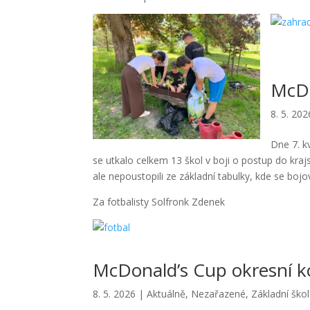
McDo
8. 5. 202
Dne 7. k
se utkalo celkem 13 škol v boji o postup do krajs
ale nepoustopili ze základní tabulky, kde se bojo
Za fotbalisty Solfronk Zdenek
McDonald’s Cup okresní kol
8. 5. 2026
|
Aktuálně
,
Nezařazené
,
Základní ško