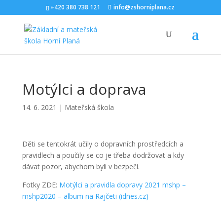
+420 380 738 121
info@zshorniplana.cz
Motýlci a doprava
14. 6. 2021
|
Mateřská škola
Děti se tentokrát učily o dopravních prostředcích a
pravidlech a poučily se co je třeba dodržovat a kdy
dávat pozor, abychom byli v bezpečí.
Fotky ZDE:
Motýlci a pravidla dopravy 2021 mshp –
mshp2020 – album na Rajčeti (idnes.cz)