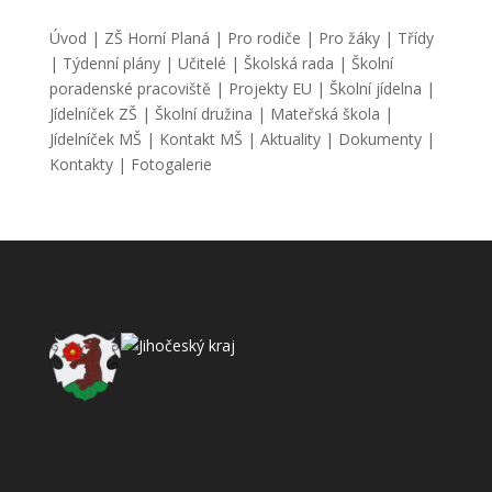
Úvod
|
ZŠ Horní Planá
|
Pro rodiče
|
Pro žáky
|
Třídy
|
Týdenní plány
|
Učitelé
|
Školská rada
|
Školní
poradenské pracoviště
|
Projekty EU
|
Školní jídelna
|
Jídelníček ZŠ
|
Školní družina
|
Mateřská škola
|
Jídelníček MŠ
|
Kontakt MŠ
|
Aktuality
|
Dokumenty
|
Kontakty
|
Fotogalerie