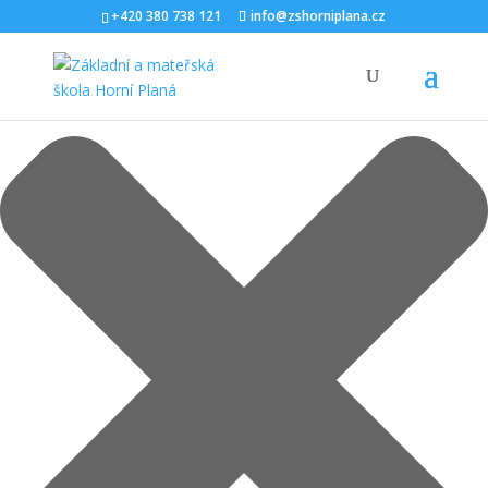
Spravovat Souhlas s cookies
+420 380 738 121
info@zshorniplana.cz