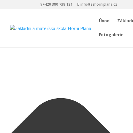
Spravovat Souhlas s cookies
+420 380 738 121
info@zshorniplana.cz
Úvod
Základn
Fotogalerie