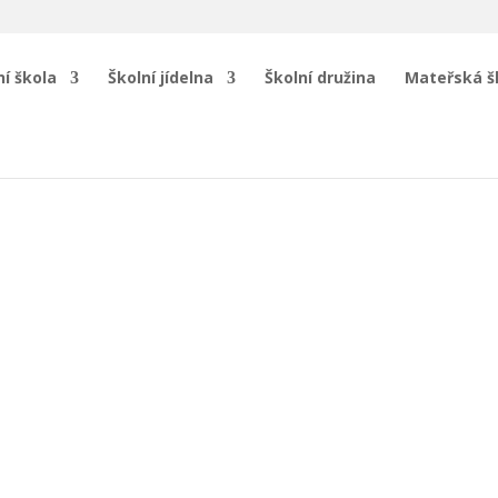
í škola
Školní jídelna
Školní družina
Mateřská š