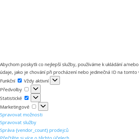
Abychom poskytli co nejlepší služby, používáme k ukládání a/nebo
údaje, jako je chování při procházení nebo jedinečná ID na tomto 
Funkční
Funkční
Vždy aktivní
Předvolby
Předvolby
Statistické
Statistické
Marketingové
Marketingové
Spravovat možnosti
Spravovat služby
Správa {vendor_count} prodejců
Přečtěte si více o těchto účelech