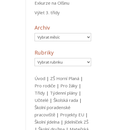
Exkurze na Olšinu
Výlet 3. třídy
Archiv
Archiv
Rubriky
Rubriky
Úvod
|
ZŠ Horní Planá
|
Pro rodiče
|
Pro žáky
|
Třídy
|
Týdenní plány
|
Učitelé
|
Školská rada
|
Školní poradenské
pracoviště
|
Projekty EU
|
Školní jídelna
|
Jídelníček ZŠ
|
Školní družina
|
Mateřská