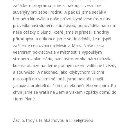
začátkem programu jsme si nakoupili vesmírné
suvenýry pro sebe i rodinu. A pak už jsme seděli v
temném kinosále a naše průvodkyně vesmírem nás
provedla naší sluneční soustavou, odpověděla nám na
naše otázky o Slunci, které jsme si přinesli z hodiny
přírodopisu a dokonce jsme se dozvěděli, že nejspíš
zažijeme cestování na Měsíc a Mars. Naše cesta
vesmírem pokračovala v místnosti s vypouklým
stropem – planetáriu, paní astronomka nám ukázala,
kde na obloze najdeme pouhým okem viditelné hvězdy
a souhvězdí. A nakonec, jako kdybychom všichni
nastoupili do vesmírné lodě, jsme odletěli z naší
galaxie a proletěli dalšími do nekonečného vesmíru. Po
chvíli jsme se vrátili na Zem a vlakem i zpátky domů do
Horní Plané.
Žáci 5. třídy s H. Škáchovou a L. Séligrovou