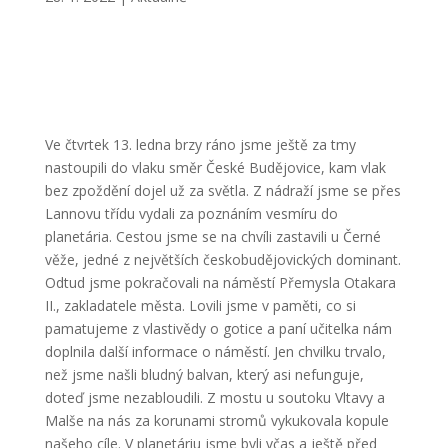
Ve čtvrtek 13. ledna brzy ráno jsme ještě za tmy
nastoupili do vlaku směr České Budějovice, kam vlak
bez zpoždění dojel už za světla. Z nádraží jsme se přes
Lannovu třídu vydali za poznáním vesmíru do
planetária. Cestou jsme se na chvíli zastavili u Černé
věže, jedné z největších českobudějovických dominant.
Odtud jsme pokračovali na náměstí Přemysla Otakara
II., zakladatele města. Lovili jsme v paměti, co si
pamatujeme z vlastivědy o gotice a paní učitelka nám
doplnila další informace o náměstí. Jen chvilku trvalo,
než jsme našli bludný balvan, který asi nefunguje,
doteď jsme nezabloudili. Z mostu u soutoku Vltavy a
Malše na nás za korunami stromů vykukovala kopule
našeho cíle. V planetáriu jsme byli včas a ještě před