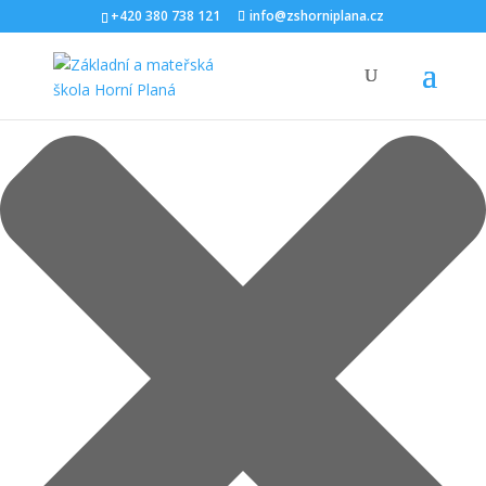
Spravovat Souhlas s cookies
+420 380 738 121
info@zshorniplana.cz