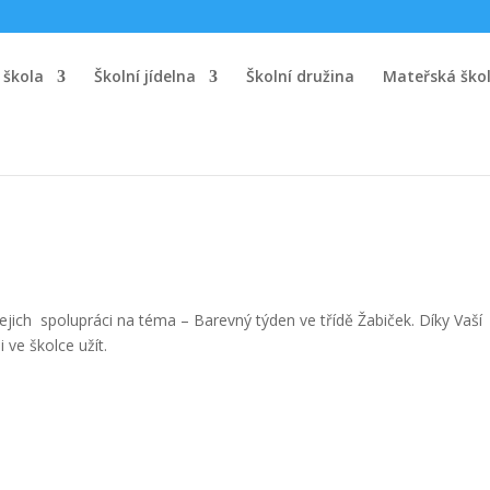
 škola
Školní jídelna
Školní družina
Mateřská ško
jich spolupráci na téma – Barevný týden ve třídě Žabiček. Díky Vaší
 ve školce užít.