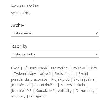
Exkurze na Olšinu
Výlet 3. třídy
Archiv
Archiv
Rubriky
Rubriky
Úvod
|
ZŠ Horní Planá
|
Pro rodiče
|
Pro žáky
|
Třídy
|
Týdenní plány
|
Učitelé
|
Školská rada
|
Školní
poradenské pracoviště
|
Projekty EU
|
Školní jídelna
|
Jídelníček ZŠ
|
Školní družina
|
Mateřská škola
|
Jídelníček MŠ
|
Kontakt MŠ
|
Aktuality
|
Dokumenty
|
Kontakty
|
Fotogalerie