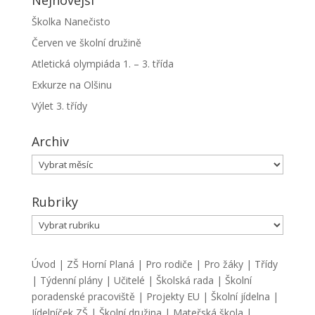
Školka Nanečisto
Červen ve školní družině
Atletická olympiáda 1. – 3. třída
Exkurze na Olšinu
Výlet 3. třídy
Archiv
Archiv
Rubriky
Rubriky
Úvod
|
ZŠ Horní Planá
|
Pro rodiče
|
Pro žáky
|
Třídy
|
Týdenní plány
|
Učitelé
|
Školská rada
|
Školní
poradenské pracoviště
|
Projekty EU
|
Školní jídelna
|
Jídelníček ZŠ
|
Školní družina
|
Mateřská škola
|