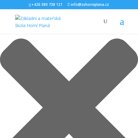
Spravovat Souhlas s cookies
+420 380 738 121
info@zshorniplana.cz