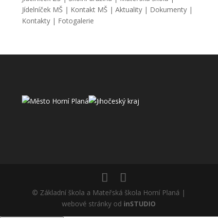
Jídelníček MŠ
|
Kontakt MŠ
|
Aktuality
|
Dokumenty
|
Kontakty
|
Fotogalerie
© Základní škola a Mateřská škola Horní Planá |
webové stránky od
inSTUDIO