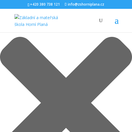
Spravovat Souhlas s cookies
+420 380 738 121
info@zshorniplana.cz