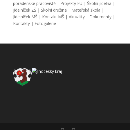
poradenské pracoviště
|
Projekty EU
|
Školní jídelna
|
Jídelníček ZŠ
|
Školní družina
|
Mateřská škola
|
Jídelníček MŠ
|
Kontakt MŠ
|
Aktuality
|
Dokumenty
|
Kontakty
|
Fotogalerie