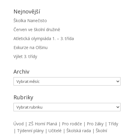
Nejnovější
Školka Nanečisto
Červen ve školní družině
Atletická olympiáda 1. – 3. třída
Exkurze na Olšinu
Výlet 3. třídy
Archiv
Archiv
Rubriky
Rubriky
Úvod
|
ZŠ Horní Planá
|
Pro rodiče
|
Pro žáky
|
Třídy
|
Týdenní plány
|
Učitelé
|
Školská rada
|
Školní