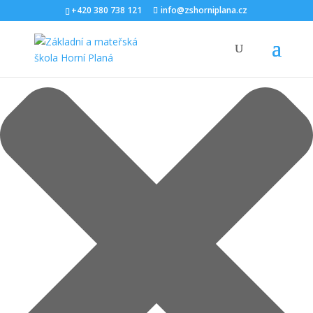
Spravovat Souhlas s cookies
+420 380 738 121
info@zshorniplana.cz