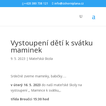
+420 380 738 121
info@zshorniplana.cz
Vystoupení dětí k svátku
maminek
9. 5. 2023
|
Mateřská škola
Srdečně zveme maminky, babičky…..
v úterý 16. 5. 2023
do naší mateřské školy na
vystoupení ,, Mamince k svátku,,.
třída Broučci 15:30 hod