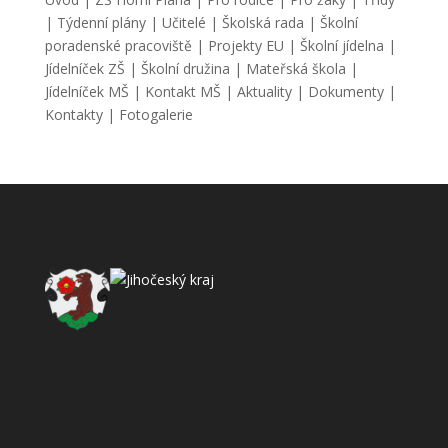
|
Týdenní plány
|
Učitelé
|
Školská rada
|
Školní
poradenské pracoviště
|
Projekty EU
|
Školní jídelna
|
Jídelníček ZŠ
|
Školní družina
|
Mateřská škola
|
Jídelníček MŠ
|
Kontakt MŠ
|
Aktuality
|
Dokumenty
|
Kontakty
|
Fotogalerie