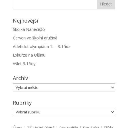
Nejnovější
Školka Nanečisto
Červen ve školní družině
Atletická olympiáda 1. – 3. třída
Exkurze na Olšinu
Výlet 3. třídy
Archiv
Archiv
Rubriky
Rubriky
Úvod
|
ZŠ Horní Planá
|
Pro rodiče
|
Pro žáky
|
Třídy