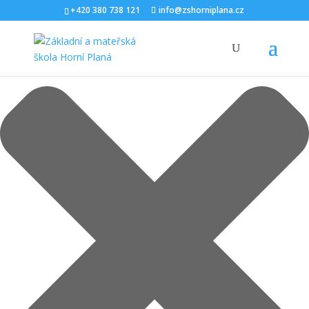
Spravovat Souhlas s cookies
+420 380 738 121
info@zshorniplana.cz