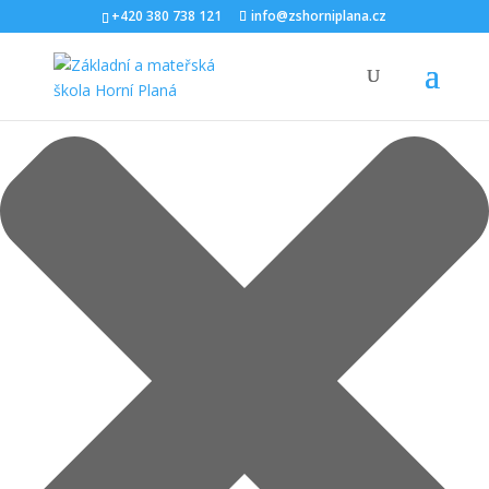
Spravovat Souhlas s cookies
+420 380 738 121
info@zshorniplana.cz