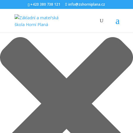
Spravovat Souhlas s cookies
+420 380 738 121
info@zshorniplana.cz