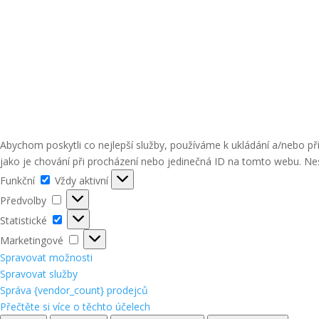
Abychom poskytli co nejlepší služby, používáme k ukládání a/nebo p
jako je chování při procházení nebo jedinečná ID na tomto webu. Nes
Funkční
Funkční
Vždy aktivní
Předvolby
Předvolby
Statistické
Statistické
Marketingové
Marketingové
Spravovat možnosti
Spravovat služby
Správa {vendor_count} prodejců
Přečtěte si více o těchto účelech