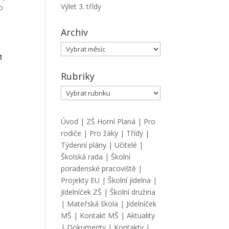
Výlet 3. třídy
do
Archiv
Archiv
M
Rubriky
Rubriky
Úvod
|
ZŠ Horní Planá
|
Pro
rodiče
|
Pro žáky
|
Třídy
|
Týdenní plány
|
Učitelé
|
Školská rada
|
Školní
poradenské pracoviště
|
Projekty EU
|
Školní jídelna
|
Jídelníček ZŠ
|
Školní družina
|
Mateřská škola
|
Jídelníček
MŠ
|
Kontakt MŠ
|
Aktuality
|
Dokumenty
|
Kontakty
|