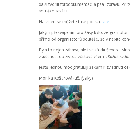
další tvořili fotodokumentaci a psali zprávu. Při 
soutěže zasílali.
Na video se můžete také podívat
zde
.
Jakým překvapením pro žáky bylo, že gramofon o
přímo od organizátorů soutěže, že v nabité konk
Byla to nejen zábava, ale i velká zkušenost. Mnozí
zkušenost do života zůstává všem: „
Každé zadán
Ještě jednou moc gratuluji žákům k zvládnutí cel
Monika Košařová (uč. fyziky)