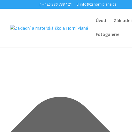
Spravovat Souhlas s cookies
+420 380 738 121
info@zshorniplana.cz
Úvod
Základní
Fotogalerie