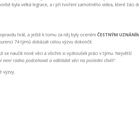
tvorbě byla velká legrace, a i při tvoření samotného videa, které žáci 
pravdu hrál, a ještě k tomu za něj byly oceněni
ČESTNÝM UZNÁNÍ
urenci 74 týmů dokázali celou výzvu dokončit.
 se naučili nové věci a všichni si vyzkoušeli práci v týmu. Největší
í není radno podceňovat a odkládat věci na poslední chvíli
“.
é výzvy.