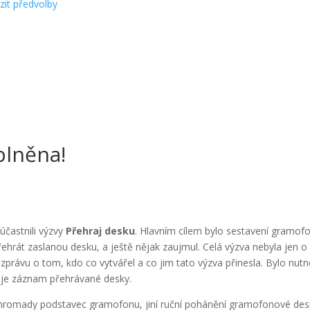
zit předvolby
plněna!
účastnili výzvy
Přehraj desku
. Hlavním cílem bylo sestavení gramof
řehrát zaslanou desku, a ještě nějak zaujmul. Celá výzva nebyla jen o
právu o tom, kdo co vytvářel a co jim tato výzva přinesla. Bylo nutn
 je záznam přehrávané desky.
dohromady podstavec gramofonu, jiní ruční pohánění gramofonové des