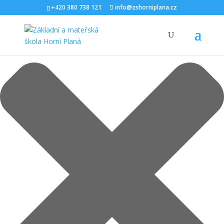
Spravovat Souhlas s cookies
+420 380 738 121
info@zshorniplana.cz