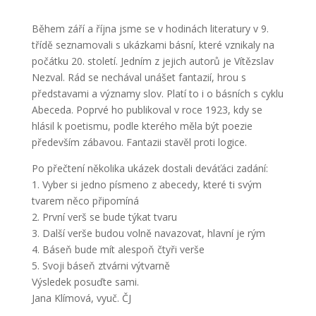
Během září a října jsme se v hodinách literatury v 9.
třídě seznamovali s ukázkami básní, které vznikaly na
počátku 20. století. Jedním z jejich autorů je Vítězslav
Nezval. Rád se nechával unášet fantazií, hrou s
představami a významy slov. Platí to i o básních s cyklu
Abeceda. Poprvé ho publikoval v roce 1923, kdy se
hlásil k poetismu, podle kterého měla být poezie
především zábavou. Fantazii stavěl proti logice.
Po přečtení několika ukázek dostali deváťáci zadání:
1. Vyber si jedno písmeno z abecedy, které ti svým
tvarem něco připomíná
2. První verš se bude týkat tvaru
3. Další verše budou volně navazovat, hlavní je rým
4. Báseň bude mít alespoň čtyři verše
5. Svoji báseň ztvárni výtvarně
Výsledek posuďte sami.
Jana Klímová, vyuč. ČJ