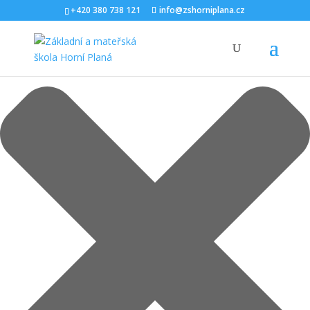
Spravovat Souhlas s cookies
+420 380 738 121
info@zshorniplana.cz