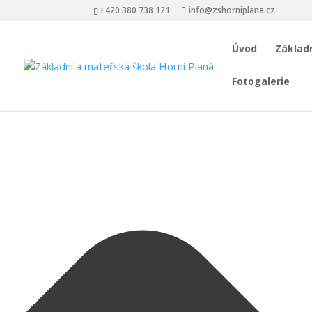
Spravovat Souhlas s cookies
+420 380 738 121
info@zshorniplana.cz
Úvod
Základn
Fotogalerie