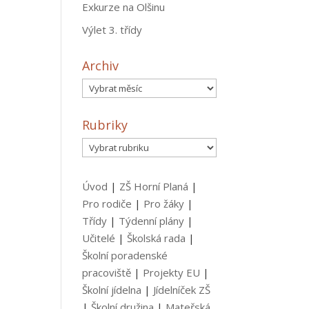
Exkurze na Olšinu
Výlet 3. třídy
Archiv
Archiv
Rubriky
Rubriky
Úvod
|
ZŠ Horní Planá
|
Pro rodiče
|
Pro žáky
|
Třídy
|
Týdenní plány
|
Učitelé
|
Školská rada
|
Školní poradenské
pracoviště
|
Projekty EU
|
Školní jídelna
|
Jídelníček ZŠ
|
Školní družina
|
Mateřská