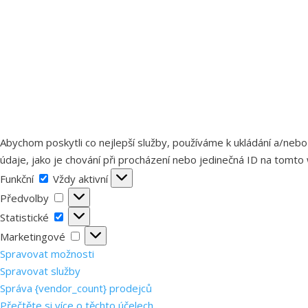
Abychom poskytli co nejlepší služby, používáme k ukládání a/nebo
údaje, jako je chování při procházení nebo jedinečná ID na tomto 
Funkční
Funkční
Vždy aktivní
Předvolby
Předvolby
Statistické
Statistické
Marketingové
Marketingové
Spravovat možnosti
Spravovat služby
Správa {vendor_count} prodejců
Přečtěte si více o těchto účelech