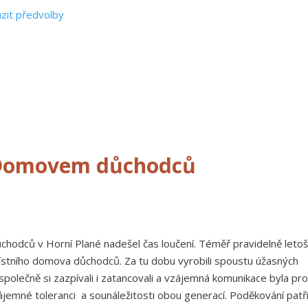
zit předvolby
 s Domovem důchodců
chodců v Horní Plané nadešel čas loučení. Téměř pravidelně letoš
místního domova důchodců. Za tu dobu vyrobili spoustu úžasných
společně si zazpívali i zatancovali a vzájemná komunikace byla pr
mné toleranci a sounáležitosti obou generací. Poděkování patří 