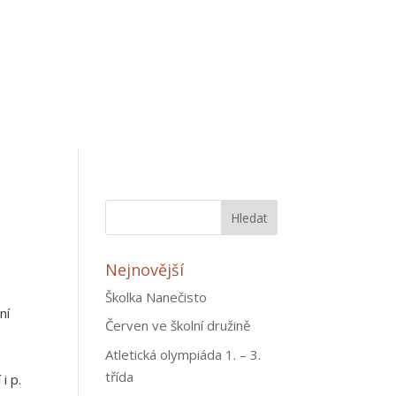
Nejnovější
Školka Nanečisto
ní
Červen ve školní družině
Atletická olympiáda 1. – 3.
o
třída
i p.