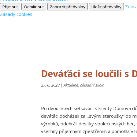
Zobra
Přijmout
Odmítnout
Zobrazit předvolby
Uložit předvolby
Zásady cookies
Deváťáci se loučili
27. 6. 2023
|
Aktuálně
,
Základní škola
Po dvou letech setkávání s klienty Domova dů
deváťáci docházeli za ,,svými staroušky“ do 
výrobků, odehráli desítky společenských her, 
všechny příjemným zpestřením a pomohla vzáje