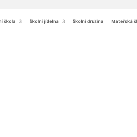
í škola
Školní jídelna
Školní družina
Mateřská š