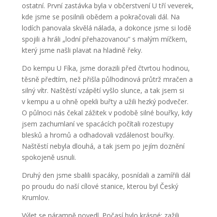
ostatní. První zastávka byla v občerstvení U tří veverek,
kde jsme se posilnili obědem a pokračovali dál. Na
lodích panovala skvělá nálada, a dokonce jsme si lodě
spojili a hráli „lodní přehazovanou“ s malým míčkem,
který jsme našli plavat na hladině řeky.
Do kempu U Fíka, jsme dorazili před čtvrtou hodinou,
těsně předtím, než přišla půlhodinová průtrž mračen a
silný vítr. Naštěstí vzápětí vyšlo slunce, a tak jsem si
v kempu a u ohně opekli buřty a užili hezký podvečer.
O půlnoci nás čekal zážitek v podobě silné bouřky, kdy
jsem zachumlaní ve spacácích počítali rozestupy
blesků a hromů a odhadovali vzdálenost bouřky.
Naštěstí nebyla dlouhá, a tak jsem po jejím doznění
spokojeně usnuli.
Druhý den jsme sbalili spacáky, posnídali a zamířili dál
po proudu do naší cílové stanice, kterou byl Český
Krumlov.
Výlet se náramně povedl. Počasí bylo krásné; zažili