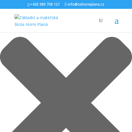
Spravovat Souhlas s cookies
+420 380 738 121
info@zshorniplana.cz