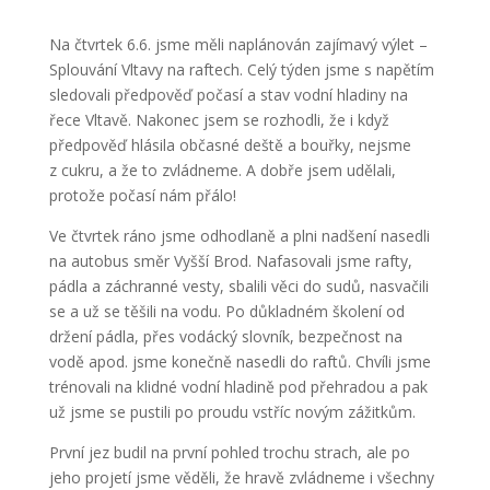
Na čtvrtek 6.6. jsme měli naplánován zajímavý výlet –
Splouvání Vltavy na raftech. Celý týden jsme s napětím
sledovali předpověď počasí a stav vodní hladiny na
řece Vltavě. Nakonec jsem se rozhodli, že i když
předpověď hlásila občasné deště a bouřky, nejsme
z cukru, a že to zvládneme. A dobře jsem udělali,
protože počasí nám přálo!
Ve čtvrtek ráno jsme odhodlaně a plni nadšení nasedli
na autobus směr Vyšší Brod. Nafasovali jsme rafty,
pádla a záchranné vesty, sbalili věci do sudů, nasvačili
se a už se těšili na vodu. Po důkladném školení od
držení pádla, přes vodácký slovník, bezpečnost na
vodě apod. jsme konečně nasedli do raftů. Chvíli jsme
trénovali na klidné vodní hladině pod přehradou a pak
už jsme se pustili po proudu vstříc novým zážitkům.
První jez budil na první pohled trochu strach, ale po
jeho projetí jsme věděli, že hravě zvládneme i všechny