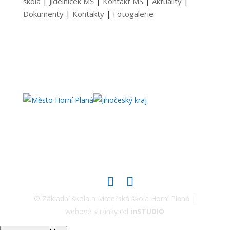
škola
|
Jídelníček MŠ
|
Kontakt MŠ
|
Aktuality
|
Dokumenty
|
Kontakty
|
Fotogalerie
© Základní škola a Mateřská škola Horní Planá |
webové stránky od
inSTUDIO