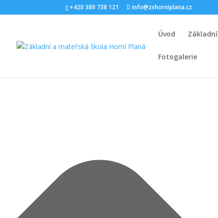
Spravovat Souhlas s cookies
+420 380 738 121
info@zshorniplana.cz
Úvod
Základní
Fotogalerie