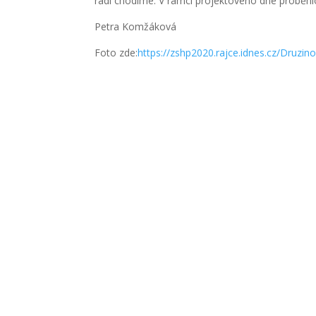
rádi chodíme. V rámci projektového dne proběhl
Petra Komžáková
Foto zde:
https://zshp2020.rajce.idnes.cz/Druzino