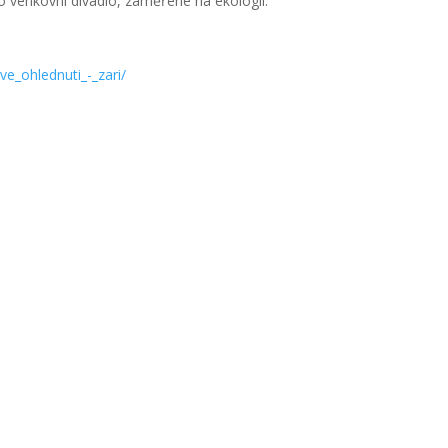
o venkovní divadlo, zaměřené na ekologii.
ve_ohlednuti_-_zari/