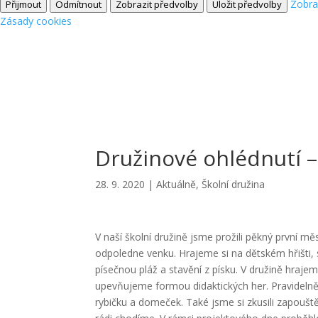
Zobra
Přijmout
Odmítnout
Zobrazit předvolby
Uložit předvolby
Zásady cookies
Družinové ohlédnutí –
28. 9. 2020
|
Aktuálně
,
Školní družina
V naší školní družině jsme prožili pěkný první m
odpoledne venku. Hrajeme si na dětském hřišti, 
písečnou pláž a stavění z písku. V družině hraj
upevňujeme formou didaktických her. Pravidelně
rybičku a domeček. Také jsme si zkusili zapoušt