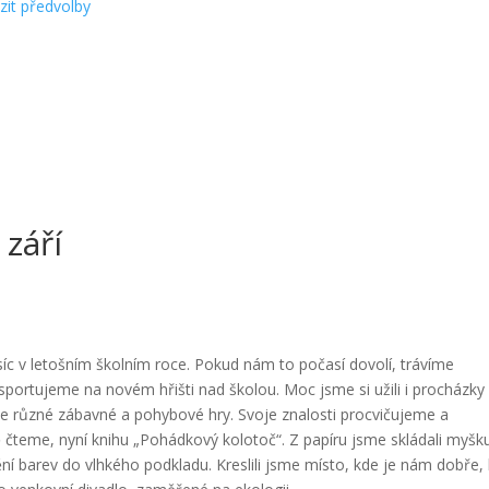
zit předvolby
 září
ěsíc v letošním školním roce. Pokud nám to počasí dovolí, trávíme
sportujeme na novém hřišti nad školou. Moc jsme si užili i procházky
eme různé zábavné a pohybové hry. Svoje znalosti procvičujeme a
 čteme, nyní knihu „Pohádkový kolotoč“. Z papíru jsme skládali myšk
ění barev do vlhkého podkladu. Kreslili jsme místo, kde je nám dobře