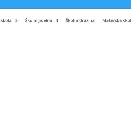
 škola
Školní jídelna
Školní družina
Mateřská ško