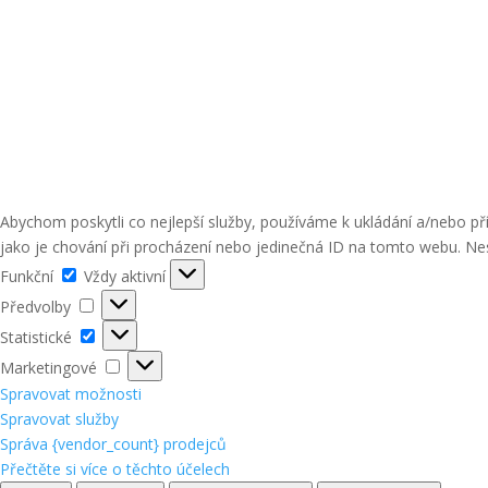
Abychom poskytli co nejlepší služby, používáme k ukládání a/nebo p
jako je chování při procházení nebo jedinečná ID na tomto webu. Nes
Funkční
Funkční
Vždy aktivní
Předvolby
Předvolby
Statistické
Statistické
Marketingové
Marketingové
Spravovat možnosti
Spravovat služby
Správa {vendor_count} prodejců
Přečtěte si více o těchto účelech