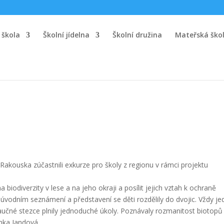
 škola
Školní jídelna
Školní družina
Mateřská ško
 z Rakouska zúčastnili exkurze pro školy z regionu v rámci projektu
biodiverzity v lese a na jeho okraji a posílit jejich vztah k ochraně
 úvodním seznámení a představení se děti rozdělily do dvojic. Vždy je
aučné stezce plnily jednoduché úkoly. Poznávaly rozmanitost biotopů
ndová