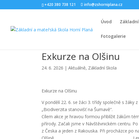
+420 380 738 121
info@zshorniplana.cz
Úvod
Základní
Fotogalerie
Exkurze na Olšinu
24. 6. 2026
|
Aktuálně
,
Základní škola
Exkurze na Olšinu
V pondělí 22. 6. se žáci 3. třídy společně s žáky
„Biodiverzita stanovišť na Šumavě“.
Cílem akce je hravou formou přiblížit žákům téma 
přírody. Začali jsme v Návštěvnickém centru. Po
z Česka a jeden z Rakouska. Při procházce po n
Olšině. Lenka Ja