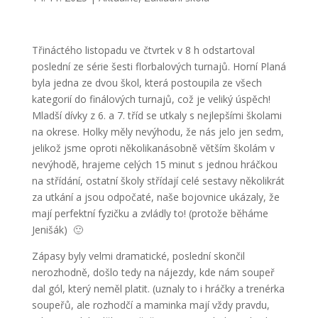
Třináctého listopadu ve čtvrtek v 8 h odstartoval
poslední ze série šesti florbalových turnajů. Horní Planá
byla jedna ze dvou škol, která postoupila ze všech
kategorií do finálových turnajů, což je veliký úspěch!
Mladší dívky z 6. a 7. tříd se utkaly s nejlepšími školami
na okrese. Holky měly nevýhodu, že nás jelo jen sedm,
jelikož jsme oproti několikanásobně větším školám v
nevýhodě, hrajeme celých 15 minut s jednou hráčkou
na střídání, ostatní školy střídají celé sestavy několikrát
za utkání a jsou odpočaté, naše bojovnice ukázaly, že
mají perfektní fyzičku a zvládly to! (protože běháme
Jenišák) 🙂
Zápasy byly velmi dramatické, poslední skončil
nerozhodně, došlo tedy na nájezdy, kde nám soupeř
dal gól, který neměl platit. (uznaly to i hráčky a trenérka
soupeřů, ale rozhodčí a maminka mají vždy pravdu,