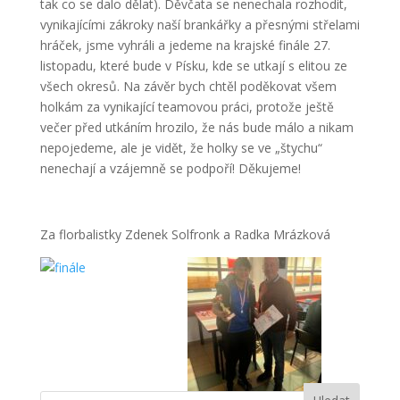
tak co se dalo dělat). Děvčata se nenechala rozhodit,
vynikajícími zákroky naší brankářky a přesnými střelami
hráček, jsme vyhráli a jedeme na krajské finále 27.
listopadu, které bude v Písku, kde se utkají s elitou ze
všech okresů. Na závěr bych chtěl poděkovat všem
holkám za vynikající teamovou práci, protože ještě
večer před utkáním hrozilo, že nás bude málo a nikam
nepojedeme, ale je vidět, že holky se ve „štychu“
nenechají a vzájemně se podpoří! Děkujeme!
Za florbalistky Zdenek Solfronk a Radka Mrázková