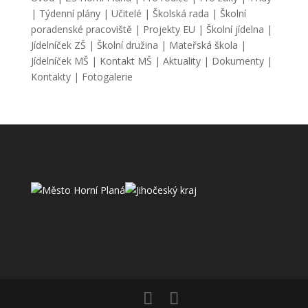
|
Týdenní plány
|
Učitelé
|
Školská rada
|
Školní
poradenské pracoviště
|
Projekty EU
|
Školní jídelna
|
Jídelníček ZŠ
|
Školní družina
|
Mateřská škola
|
Jídelníček MŠ
|
Kontakt MŠ
|
Aktuality
|
Dokumenty
|
Kontakty
|
Fotogalerie