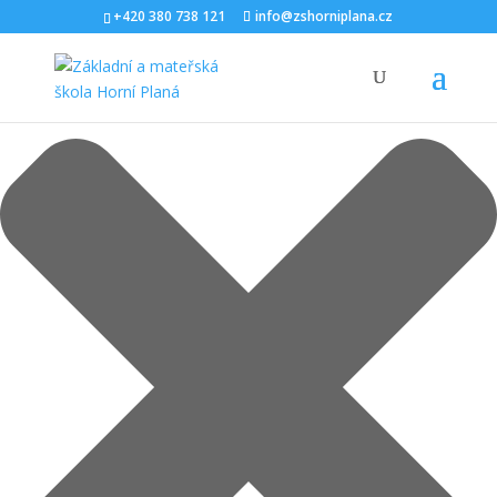
Spravovat Souhlas s cookies
+420 380 738 121
info@zshorniplana.cz