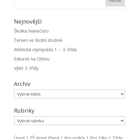
Nejnovější
Školka Nanečisto
Červen ve školní družině
Atletická olympiáda 1. – 3. třída
Exkurze na Olšinu
Výlet 3. třídy
Archiv
Archiv
Rubriky
Rubriky
Úvod
|
ZŠ Horní Planá
|
Pro rodiče
|
Pro žáky
|
Třídy