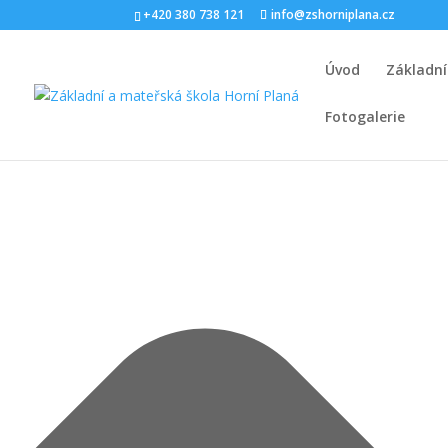
Spravovat Souhlas s cookies
+420 380 738 121
info@zshorniplana.cz
Úvod
Základní
Fotogalerie