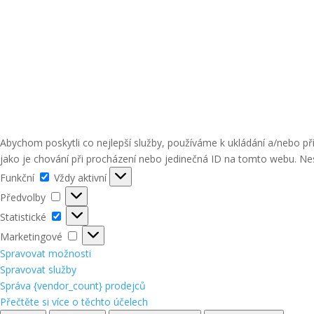
Abychom poskytli co nejlepší služby, používáme k ukládání a/nebo p
jako je chování při procházení nebo jedinečná ID na tomto webu. Nes
Funkční
Funkční
Vždy aktivní
Předvolby
Předvolby
Statistické
Statistické
Marketingové
Marketingové
Spravovat možnosti
Spravovat služby
Správa {vendor_count} prodejců
Přečtěte si více o těchto účelech