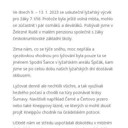
Ve dnech 9. – 13. 1. 2023 se uskutečnil lyžařský výcvik
pro žáky 7. tříd. Protože byla ještě volná místa, mohlo
se zúčastnit i pár osmáků a deváťáků. Pobývali jsme v
Železné Rudě v malém penzionu společně s žáky
českokrumlovské základní školy.
Zima nám, co se týče sněhu, moc nepřála a
sjezdovkou vhodnou pro lyžování byla pouze ta se
jménem Spodní Šance v lyžařském areálu Špičák, kam
jsme se po celou dobu našich lyžařských dní dostávali
skibusem.
Lyžovat denně ale nechtěli všichni, a tak využívali
hezkého počasí a chodili na túry poznávat krásy
Šumavy. Navštívili například Černé a Čertovo jezero
nebo také Kneippovy lázně, ve kterých si mohli zkusit
projít Kneippův chodník na Grádelském potoce.
Učitelé nám ve středu uspořádali diskotéku v místním