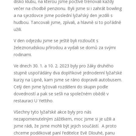
disko klubu, na kterou jsme poctivě trénovali každý
večer na chodbě penzionu. Byli jsme si i zahrát bowling
a na sjezdovce jsme poslední lyžařský den jezdili s
hudbou. Tancovali jsme, zpívali, a hlavně si to pořádně
užili.
V den odjezdu jsme se ještě byli rozloučit s
železnorudskou přírodou a vydali se domů za svými
rodinami.
Ve dnech 30. 1. a 10. 2. 2023 byly pro žáky druhého
stupně uspořádány dva doplňkové jednodenní lyžařské
kurzy na Lipně, kam jsme se ráno dopravili autobusem.
Celý den jsme lyžovali rozděleni do skupin podle
dovedností a pak se sešli na společném obědě v
restauraci U Yettiho.
Všechny tyto lyžařské akce byly pro nás
nezapomenutelným zážitkem, moc jsme si je užili a
jsme rádi, že jsme mohli být jejich součástí. A proto
chceme poděkovat paní ředitelce Evě Dlouhé, panu