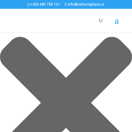
Spravovat Souhlas s cookies
+420 380 738 121
info@zshorniplana.cz