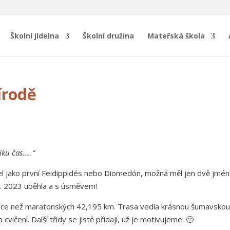
Školní jídelna
Školní družina
Mateřská škola
írodě
iku čas…..“
žel jako první Feidippidés nebo Diomedón, možná měl jen dvě jmén
 5. 2023 uběhla a s úsměvem!
 více než maratonských 42,195 km. Trasa vedla krásnou šumavsko
vičení. Další třídy se jistě přidají, už je motivujeme. 🙂