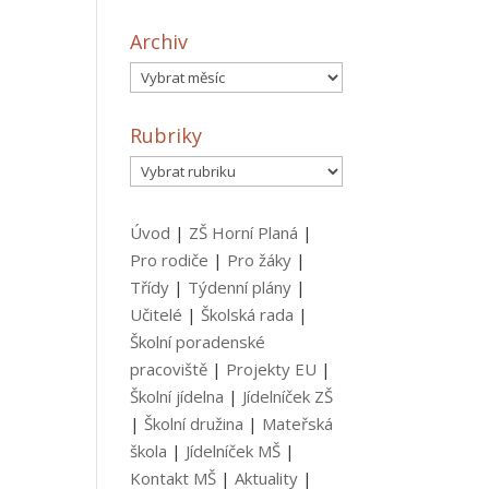
Archiv
Archiv
Rubriky
Rubriky
Úvod
|
ZŠ Horní Planá
|
Pro rodiče
|
Pro žáky
|
Třídy
|
Týdenní plány
|
Učitelé
|
Školská rada
|
Školní poradenské
pracoviště
|
Projekty EU
|
Školní jídelna
|
Jídelníček ZŠ
|
Školní družina
|
Mateřská
škola
|
Jídelníček MŠ
|
Kontakt MŠ
|
Aktuality
|