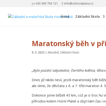
+420 380 738 121
info@zshorniplana.cz
Úvod
Základní škola
Maratonský běh v př
9. 5. 2023
|
Aktuálně
,
Základní škola
„Bylo pozdní odpoledne, čtvrtého května, tělocv
Dnes již nikdo neví, jestli maratonský běh bě
ale víme, že děvčata z 6. a 7. tříd maraton 4.
Dokonce jsme běželi 45 km, což je o troc hu
přírodou kolem Horní Plané a zbyl nám čas i na c