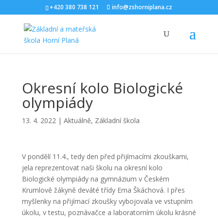
+420 380 738 121
info@zshorniplana.cz
Okresní kolo Biologické
olympiády
13. 4. 2022
|
Aktuálně
,
Základní škola
V pondělí 11.4., tedy den před přijímacími zkouškami,
jela reprezentovat naši školu na okresní kolo
Biologické olympiády na gymnázium v Českém
Krumlově žákyně deváté třídy Ema Škáchová. I přes
myšlenky na přijímací zkoušky vybojovala ve vstupním
úkolu, v testu, poznávačce a laboratorním úkolu krásné