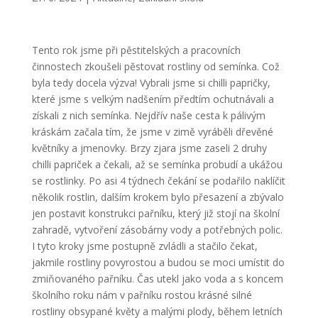
Tento rok jsme při pěstitelských a pracovních
činnostech zkoušeli pěstovat rostliny od semínka. Což
byla tedy docela výzva! Vybrali jsme si chilli papričky,
které jsme s velkým nadšením předtím ochutnávali a
získali z nich semínka. Nejdřív naše cesta k pálivým
kráskám začala tím, že jsme v zimě vyráběli dřevěné
květníky a jmenovky. Brzy zjara jsme zaseli 2 druhy
chilli papriček a čekali, až se semínka probudí a ukážou
se rostlinky. Po asi 4 týdnech čekání se podařilo naklíčit
několik rostlin, dalším krokem bylo přesazení a zbývalo
jen postavit konstrukci pařníku, který již stojí na školní
zahradě, vytvoření zásobárny vody a potřebných polic.
I tyto kroky jsme postupně zvládli a stačilo čekat,
jakmile rostliny povyrostou a budou se moci umístit do
zmiňovaného pařníku. Čas utekl jako voda a s koncem
školního roku nám v pařníku rostou krásné silné
rostliny obsypané květy a malými plody, během letních