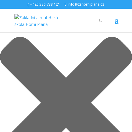
Spravovat Souhlas s cookies
+420 380 738 121
info@zshorniplana.cz