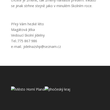
chcete je změnit, tak změny nahlaste předem. Inkaso
se jinak strhne stejně jako v minulém školním roce.
Přeji Vám hezké léto
Magátová Jitka
Vedoucí školní jídelny
Tel.:775 867 986
e-mail.: jidelnazshp@seznam.cz