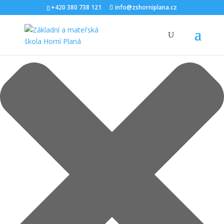
Spravovat Souhlas s cookies
+420 380 738 121
info@zshorniplana.cz