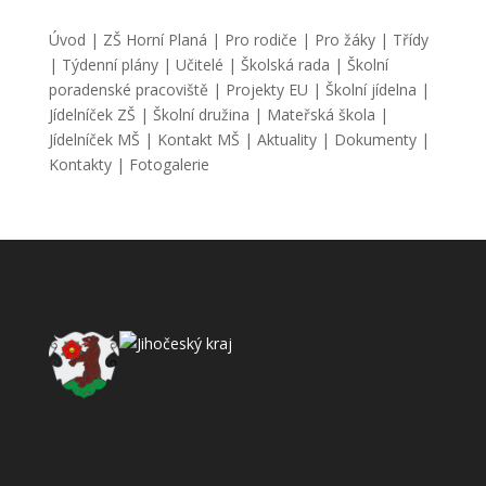
Úvod
|
ZŠ Horní Planá
|
Pro rodiče
|
Pro žáky
|
Třídy
|
Týdenní plány
|
Učitelé
|
Školská rada
|
Školní
poradenské pracoviště
|
Projekty EU
|
Školní jídelna
|
Jídelníček ZŠ
|
Školní družina
|
Mateřská škola
|
Jídelníček MŠ
|
Kontakt MŠ
|
Aktuality
|
Dokumenty
|
Kontakty
|
Fotogalerie