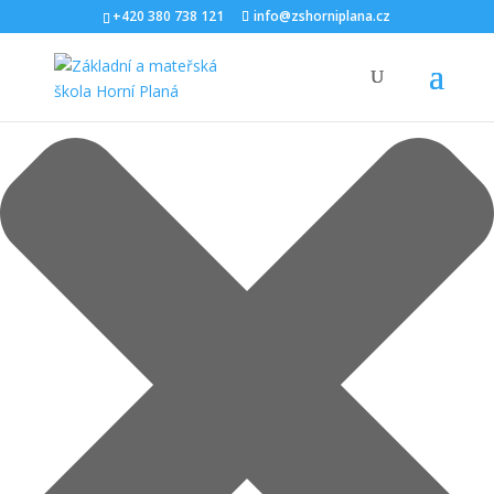
Spravovat Souhlas s cookies
+420 380 738 121
info@zshorniplana.cz