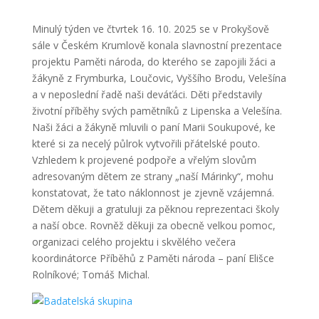
Minulý týden ve čtvrtek 16. 10. 2025 se v Prokyšově
sále v Českém Krumlově konala slavnostní prezentace
projektu Paměti národa, do kterého se zapojili žáci a
žákyně z Frymburka, Loučovic, Vyššího Brodu, Velešína
a v neposlední řadě naši deváťáci. Děti představily
životní příběhy svých pamětníků z Lipenska a Velešína.
Naši žáci a žákyně mluvili o paní Marii Soukupové, ke
které si za necelý půlrok vytvořili přátelské pouto.
Vzhledem k projevené podpoře a vřelým slovům
adresovaným dětem ze strany „naší Márinky“, mohu
konstatovat, že tato náklonnost je zjevně vzájemná.
Dětem děkuji a gratuluji za pěknou reprezentaci školy
a naší obce. Rovněž děkuji za obecně velkou pomoc,
organizaci celého projektu i skvělého večera
koordinátorce Příběhů z Paměti národa – paní Elišce
Rolníkové; Tomáš Michal.