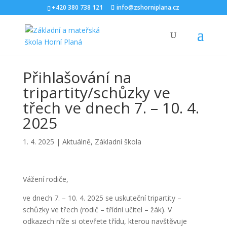
+420 380 738 121
info@zshorniplana.cz
Přihlašování na
tripartity/schůzky ve
třech ve dnech 7. – 10. 4.
2025
1. 4. 2025
|
Aktuálně
,
Základní škola
Vážení rodiče,
ve dnech 7. – 10. 4. 2025 se uskuteční tripartity –
schůzky ve třech (rodič – třídní učitel – žák). V
odkazech níže si otevřete třídu, kterou navštěvuje