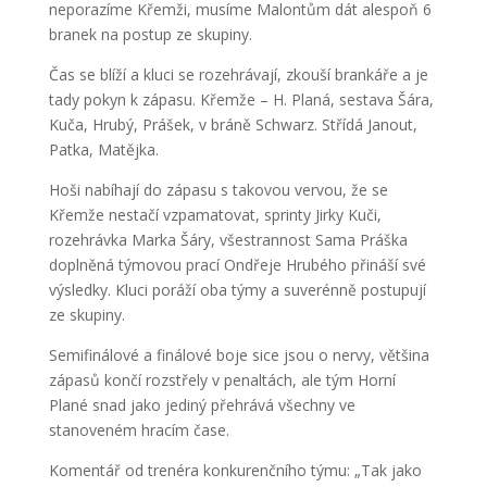
neporazíme Křemži, musíme Malontům dát alespoň 6
branek na postup ze skupiny.
Čas se blíží a kluci se rozehrávají, zkouší brankáře a je
tady pokyn k zápasu. Křemže – H. Planá, sestava Šára,
Kuča, Hrubý, Prášek, v bráně Schwarz. Střídá Janout,
Patka, Matějka.
Hoši nabíhají do zápasu s takovou vervou, že se
Křemže nestačí vzpamatovat, sprinty Jirky Kuči,
rozehrávka Marka Šáry, všestrannost Sama Práška
doplněná týmovou prací Ondřeje Hrubého přináší své
výsledky. Kluci poráží oba týmy a suverénně postupují
ze skupiny.
Semifinálové a finálové boje sice jsou o nervy, většina
zápasů končí rozstřely v penaltách, ale tým Horní
Plané snad jako jediný přehrává všechny ve
stanoveném hracím čase.
Komentář od trenéra konkurenčního týmu: „Tak jako