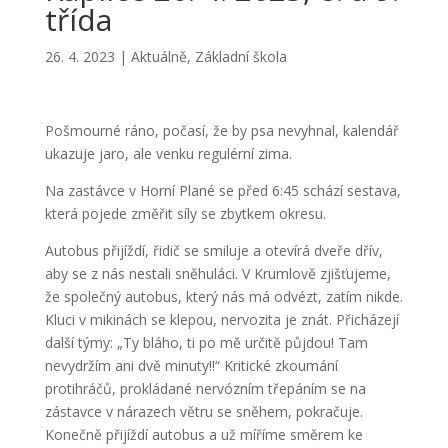
třída
26. 4. 2023
|
Aktuálně
,
Základní škola
Pošmourné ráno, počasí, že by psa nevyhnal, kalendář
ukazuje jaro, ale venku regulérní zima.
Na zastávce v Horní Plané se před 6:45 schází sestava,
která pojede změřit síly se zbytkem okresu.
Autobus přijíždí, řidič se smiluje a otevírá dveře dřív,
aby se z nás nestali sněhuláci. V Krumlově zjišťujeme,
že společný autobus, který nás má odvézt, zatím nikde.
Kluci v mikinách se klepou, nervozita je znát. Přicházejí
další týmy: „Ty bláho, ti po mě určitě půjdou! Tam
nevydržím ani dvě minuty!!“ Kritické zkoumání
protihráčů, prokládané nervózním třepáním se na
zástavce v nárazech větru se sněhem, pokračuje.
Konečně přijíždí autobus a už míříme směrem ke