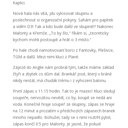
Kaplici.
Nová hala nás vítá, jdu vylosovat skupinu a
poslechnout si organizační pokyny. Sahám pro papírek
a vidím D3! Tak a kdo bude další ve skupině!? Nakonec
Malonty a Křemže. „To by šlo,“ říkám si, „teoreticky
bychom mohli postoupit a hrát o 3 místo.“
Po hale chodí namotivovaní borci z Fantovky, Plešivce,
TGM a další. Mezi nimi kluci z Plané.
Zájezd do Anglie nám probral tým, takže máme základ
čtyři a zbytek co dům dal. Brankář José, který v bráně
nikdy nestál, má chudák trému i z vyhození balonu.
První zápas v 11.15 hodin. Tak to je mazec! Kluci sledují
soupeře, nervozitou nevědí, co by, koupit se nedá ani
voda. Konečně hraje soupeř ze skupiny, zápas se hraje
na 12 minut a prozatím v předchozích zápasech branek
mnoho nepadlo. Bohužel, tady se s nimi roztrhl pytel,
zápas končí 0:5 pro Malonty. Je jasné, že pokud