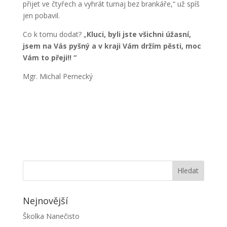
přijet ve čtyřech a vyhrát turnaj bez brankáře,“ už spíš
jen pobavil.
Co k tomu dodat? „
Kluci, byli jste všichni úžasní,
jsem na Vás pyšný a v kraji Vám držím pěsti, moc
Vám to přeji!! “
Mgr. Michal Pernecký
Nejnovější
Školka Nanečisto