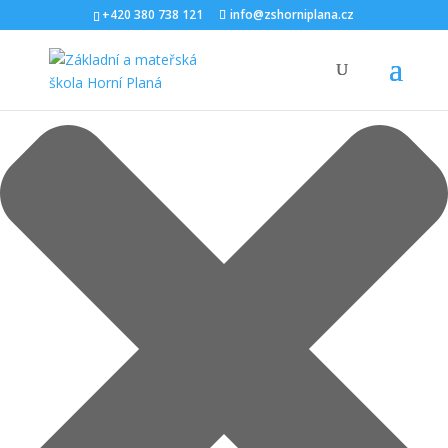
Spravovat Souhlas s cookies
+420 380 738 121
info@zshorniplana.cz